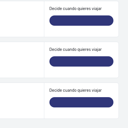
Decide cuando quieres viajar
e televisión por
s de baño.
 de cocina.
or un suplemento, la
Decide cuando quieres viajar
e Centro de la ciudad
ithsonian. Hospédate
., así como a 0,7 km
Decide cuando quieres viajar