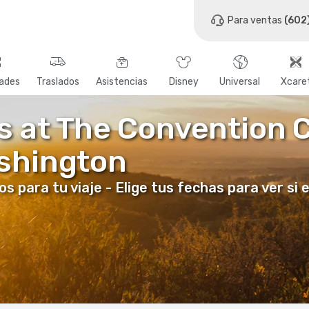
Para ventas
(602
dades
Traslados
Asistencias
Disney
Universal
Xcare
s at The Convention C
shington
para tu viaje - Elige tus fechas para ver si 