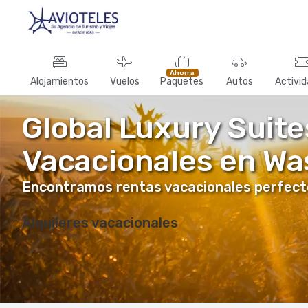
Ahorra
Alojamientos
Vuelos
Paquetes
Autos
Activi
Global Luxury Suite
Vacacionales en Wa
Encontramos rentas vacacionales perfectos 
Alquileres vacacionales