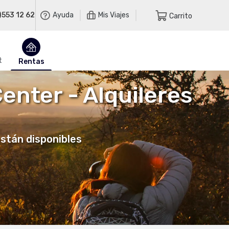
)553 12 62
Ayuda
Mis Viajes
Carrito
t
Rentas
enter - Alquileres
están disponibles