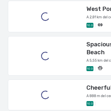
conectado. Las
West Por
una vez por est
A 2,81 km del c
10.0
Spacious
Beach
A 5,55 km del 
10.0
Cheerful
A 888 m del ce
10.0