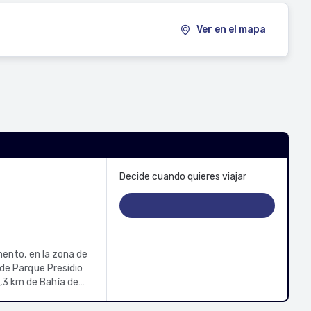
Ver en el mapa
Decide cuando quieres viajar
mento, en la zona de
 de Parque Presidio
epartamento, que
esía para mantenerte