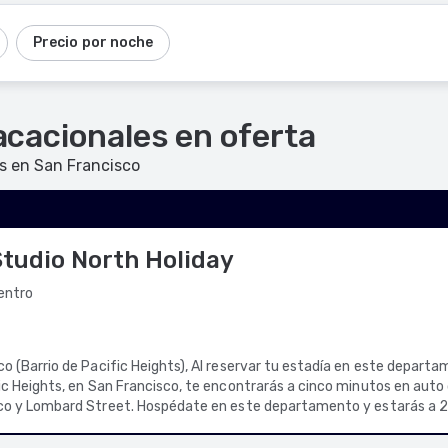
Precio por noche
acacionales en oferta
es en San Francisco
Studio North Holiday
centro
o (Barrio de Pacific Heights), Al reservar tu estadía en este departa
ic Heights, en San Francisco, te encontrarás a cinco minutos en auto
date en este departamento y estarás a 2,3 km de Bahía de
 así como a 3,3 km de Parque Golden Gate. Ponte cómodo en este d
on un refrigerador y un horno. Hay acceso a internet por wifi de cort