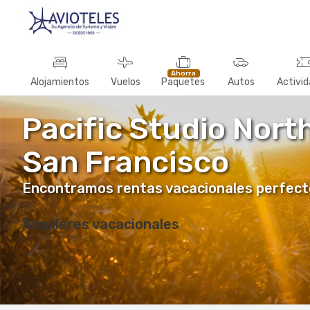
Ahorra
Alojamientos
Vuelos
Paquetes
Autos
Activi
Pacific Studio Nort
San Francisco
Encontramos rentas vacacionales perfectos 
Alquileres vacacionales