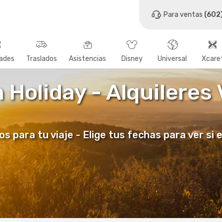
Para ventas
(602
dades
Traslados
Asistencias
Disney
Universal
Xcare
h Holiday - Alquileres
para tu viaje - Elige tus fechas para ver si 