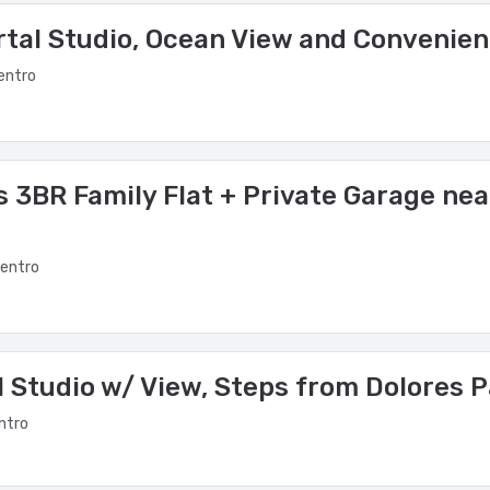
 comodidades incluyen un microondas y una cafetera/tetera, y un se
tal Studio, Ocean View and Convenien
adía. La recepción tiene un horario limitado.
entro
 3BR Family Flat + Private Garage nea
centro
 Studio w/ View, Steps from Dolores 
ntro