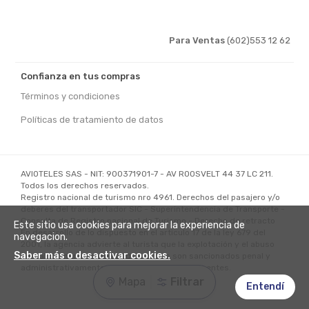
Para Ventas
(602)553 12 62
Confianza en tus compras
Términos y condiciones
Políticas de tratamiento de datos
AVIOTELES SAS - NIT: 900371901-7 - AV ROOSVELT 44 37 LC 211
.
Todos los derechos reservados.
Registro nacional de turismo nro
4961
. Derechos del pasajero y/o
deberes del transportador SIC - Superintendencia de Transporte -
Consulta de Registro nacional de Turismo - Derecho de retracto
Este sitio usa cookies para mejorar la experiencia de
En desarrollo de lo dispuesto en el articulo 17 de la ley 679 del
navegacion.
2001, la agencia advierte al turista que la explotación y el abuso
Saber más o desactivar cookies.
sexual de menores de edad en el pais son sancionados penal y
administrativamente, conforme a las leyes vigentes.
Mapa
Filtrar
Entendí