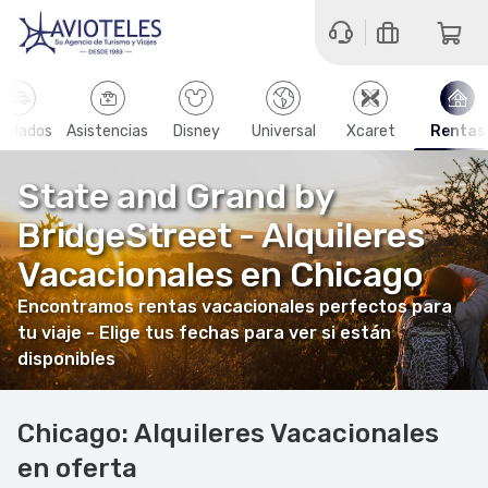
aslados
Asistencias
Disney
Universal
Xcaret
Rentas
State and Grand by
BridgeStreet - Alquileres
Vacacionales en Chicago
Encontramos rentas vacacionales perfectos para
tu viaje - Elige tus fechas para ver si están
disponibles
Chicago: Alquileres Vacacionales
en oferta